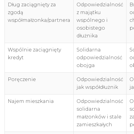
Dług zaciągnięty za
Odpowiedzialność
B
zgodą
z majątku
o
współmałżonka/partnera
wspólnego i
c
osobistego
p
dłużnika
Wspólnie zaciągnięty
Solidarna
S
kredyt
odpowiedzialność
o
obojga
o
Poręczenie
Odpowiedzialność
O
jak współdłużnik
j
Najem mieszkania
Odpowiedzialność
O
solidarna
s
małżonków i stale
z
zamieszkałych
p