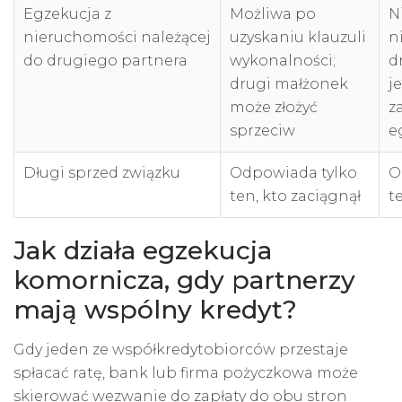
Egzekucja z
Możliwa po
N
nieruchomości należącej
uzyskaniu klauzuli
n
do drugiego partnera
wykonalności;
d
drugi małżonek
j
może złożyć
z
sprzeciw
e
Długi sprzed związku
Odpowiada tylko
O
ten, kto zaciągnął
t
Jak działa egzekucja
komornicza, gdy partnerzy
mają wspólny kredyt?
Gdy jeden ze współkredytobiorców przestaje
spłacać ratę, bank lub firma pożyczkowa może
skierować wezwanie do zapłaty do obu stron