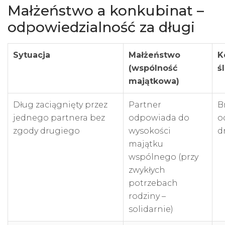
Małżeństwo a konkubinat –
odpowiedzialność za długi
Sytuacja
Małżeństwo
K
(wspólność
ś
majątkowa)
Dług zaciągnięty przez
Partner
B
jednego partnera bez
odpowiada do
o
zgody drugiego
wysokości
d
majątku
wspólnego (przy
zwykłych
potrzebach
rodziny –
solidarnie)