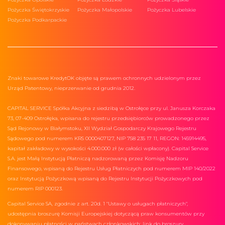
Pożyczka Świętokrzyskie
Pożyczka Małopolskie
Pożyczka Lubelskie
Pożyczka Podkarpackie
Znaki towarowe KredytOK objęte są prawem ochronnych udzielonym przez
Urząd Patentowy, nieprzerwanie od grudnia 2012.
CAPITAL SERVICE Spółka Akcyjna z siedzibą w Ostrołęce przy ul. Janusza Korczaka
73, 07-409 Ostrołęka, wpisana do rejestru przedsiębiorców prowadzonego przez
Sąd Rejonowy w Białymstoku, XII Wydział Gospodarczy Krajowego Rejestru
Sądowego pod numerem KRS 0000407127, NIP 758 235 17 11, REGON: 145914495,
kapitał zakładowy w wysokości 4.000.000 zł (w całości wpłacony). Capital Service
S.A. jest Małą Instytucją Płatniczą nadzorowaną przez Komisję Nadzoru
Finansowego, wpisaną do Rejestru Usług Płatniczych pod numerem MIP 140/2022
oraz Instytucją Pożyczkową wpisaną do Rejestru Instytucji Pożyczkowych pod
numerem RIP 000123.
Capital Service SA, zgodnie z art. 20d. 1 "Ustawy o usługach płatniczych",
udostępnia broszurę Komisji Europejskiej dotyczącą praw konsumentów przy
dokonywaniu płatności w państwach członkowskich:
link do broszury