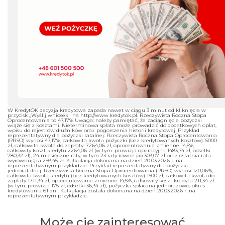
W KredytOK decyzja kredytowa zapada nawet w ciągu 3 minut od kliknięcia w
przycisk „Wyślij wniosek" na http://www.kredytok.pl. Rzeczywista Roczna Stopa
Oprocentowania to 47,17% Uwaga: należy pamiętać, że zaciągnięcie pożyczki
wiąże się z kosztami. Nieterminowa spłata może prowadzić do dodatkowych opłat,
wpisu do rejestrów dłużników oraz pogorszenia historii kredytowej. Przykład
reprezentatywny dla pożyczki ratalnej: Rzeczywista Roczna Stopa Oprocentowania
(RRSO) wynosi 47,17%, całkowita kwota pożyczki (bez kredytowanych kosztów): 5000
zł, całkowita kwota do zapłaty: 7264,06 zł, oprocentowanie zmienne 14,5%,
całkowity koszt kredytu 2264,06 zł (w tym: prowizja operacyjna 1483,74 zł, odsetki
780,32 zł), 24 miesięczne raty, w tym 23 raty równe po 303,07 zł oraz ostatnia rata
wyrównująca 293,45 zł. Kalkulacja dokonana na dzień 20.03.2026 r. na
reprezentatywnym przykładzie. Przykład reprezentatywny dla pożyczki
jednoratalnej: Rzeczywista Roczna Stopa Oprocentowania (RRSO) wynosi 120,06%,
całkowita kwota kredytu (bez kredytowanych kosztów) 1500 zł, całkowita kwota do
zapłaty 1711,34 zł, oprocentowanie zmienne 14,5%, całkowity koszt kredytu 211,34 zł
(w tym: prowizja 175 zł, odsetki 36,34 zł), pożyczka spłacana jednorazowo, okres
kredytowania 61 dni. Kalkulacja została dokonana na dzień 20.03.2026 r. na
reprezentatywnym przykładzie.
Może cię zainteresować