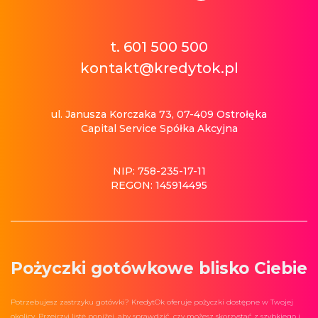
t. 601 500 500
kontakt@kredytok.pl
ul. Janusza Korczaka 73, 07-409 Ostrołęka
Capital Service Spółka Akcyjna
NIP: 758-235-17-11
REGON: 145914495
Pożyczki gotówkowe blisko Ciebie
Potrzebujesz zastrzyku gotówki? KredytOk oferuje pożyczki dostępne w Twojej
okolicy. Przejrzyj listę poniżej, aby sprawdzić, czy możesz skorzystać z szybkiego i