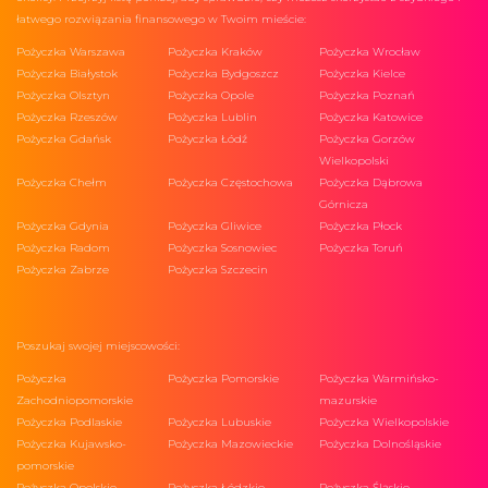
łatwego rozwiązania finansowego w Twoim mieście:
Pożyczka Warszawa
Pożyczka Kraków
Pożyczka Wrocław
Pożyczka Białystok
Pożyczka Bydgoszcz
Pożyczka Kielce
Pożyczka Olsztyn
Pożyczka Opole
Pożyczka Poznań
Pożyczka Rzeszów
Pożyczka Lublin
Pożyczka Katowice
Pożyczka Gdańsk
Pożyczka Łódź
Pożyczka Gorzów
Wielkopolski
Pożyczka Chełm
Pożyczka Częstochowa
Pożyczka Dąbrowa
Górnicza
Pożyczka Gdynia
Pożyczka Gliwice
Pożyczka Płock
Pożyczka Radom
Pożyczka Sosnowiec
Pożyczka Toruń
Pożyczka Zabrze
Pożyczka Szczecin
Poszukaj swojej miejscowości:
Pożyczka
Pożyczka Pomorskie
Pożyczka Warmińsko-
Zachodniopomorskie
mazurskie
Pożyczka Podlaskie
Pożyczka Lubuskie
Pożyczka Wielkopolskie
Pożyczka Kujawsko-
Pożyczka Mazowieckie
Pożyczka Dolnośląskie
pomorskie
Pożyczka Opolskie
Pożyczka Łódzkie
Pożyczka Śląskie