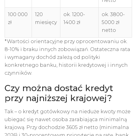
netto
100 000
120
ok. 1200-
ok. 3800-
zł
miesięcy
1400 zł
5000 zł
netto
*Wartości orientacyjne przy oprocentowaniu ok.
8-10% i braku innych zobowiązań. Ostateczna rata
i wymagany dochód zależą od polityki
konkretnego banku, historii kredytowej i innych
czynników.
Czy można dostać kredyt
przy najniższej krajowej?
Tak – o kredyt gotówkowy na nieduże kwoty może
ubiegać się nawet osoba zarabiająca minimalną
krajową. Przy dochodzie 3605 zł netto (minimalna
2026) i 30-procentowym priorytecie na ratę, bank