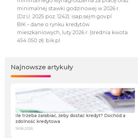
minimalnego wynagrodzenia za pracę oraz
minimalnej stawki godzinowej w 2026 r.
(Dz.U. 2025 poz. 1242):
isap.sejm.gov.pl
BIK – dane o rynku kredytów
mieszkaniowych, luty 2026 r. (srednia kwota
454 050 zł):
bik.pl
Najnowsze artykuły
Ile trzeba zarabiać, żeby dostać kredyt? Dochód a
zdolność kredytowa
19.06.2026