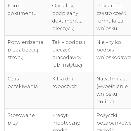
Forma
Oficjalny,
Deklaracja,
dokumentu
podpisany
często część
dokument z
formularza
pieczęcią
wniosku
Potwierdzenie
Tak – podpis i
Nie – tylko
przez trzecią
pieczęć
podpis
stronę
pracodawcy
wnioskodawc
lub instytucji
Czas
Kilka dni
Natychmiast
oczekiwania
roboczych
(wypełnianie
wniosku
online)
Stosowane
Kredyt
Pożyczki
przy
hipoteczny,
pozabankowe
kredyt
szybkie