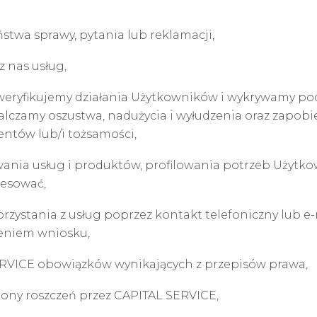
stwa sprawy, pytania lub reklamacji,
z nas usług,
weryfikujemy działania Użytkowników i wykrywamy pod
walczamy oszustwa, nadużycia i wyłudzenia oraz zapo
ntów lub/i tożsamości,
nia usług i produktów, profilowania potrzeb Użytkow
resować,
ystania z usług poprzez kontakt telefoniczny lub e-ma
eniem wniosku,
ERVICE obowiązków wynikających z przepisów prawa,
rony roszczeń przez CAPITAL SERVICE,