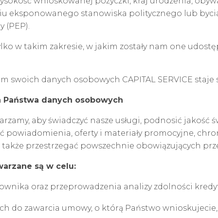
okość wnioskowanej pożyczki, kraj urodzenia, obywa
 eksponowanego stanowiska politycznego lub bycia 
 (PEP).
 w takim zakresie, w jakim zostały nam one udostępni
 swoich danych osobowych CAPITAL SERVICE staje si
ia Państwa danych osobowych
amy, aby świadczyć nasze usługi, podnosić jakość ś
 powiadomienia, oferty i materiały promocyjne, chroni
, a także przestrzegać powszechnie obowiązujących pr
arzane są w celu:
kownika oraz przeprowadzenia analizy zdolności kredy
ych do zawarcia umowy, o którą Państwo wnioskujecie,