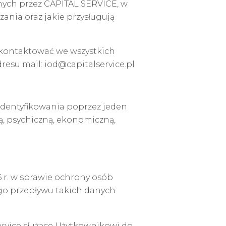
nych przez CAPITAL SERVICE, w
zania oraz jakie przysługują
kontaktować we wszystkich
esu mail: iod@capitalservice.pl
zidentyfikowania poprzez jeden
ną, psychiczną, ekonomiczną,
6 r. w sprawie ochrony osób
go przepływu takich danych
rvice służące Użytkownikowi do