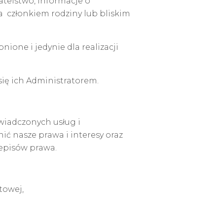
telstwo, informacje o
członkiem rodziny lub bliskim
one i jedynie dla realizacji
ę ich Administratorem.
wiadczonych usług i
ć nasze prawa i interesy oraz
zepisów prawa.
towej,