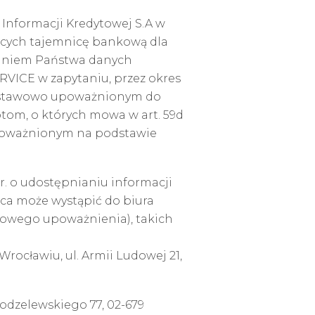
 Informacji Kredytowej S.A w
ących tajemnicę bankową dla
rzaniem Państwa danych
RVICE w zapytaniu, przez okres
m ustawowo upoważnionym do
tom, o których mowa w art. 59d
upoważnionym na podstawie
0 r. o udostępnianiu informacji
ca może wystąpić do biura
sowego upoważnienia), takich
rocławiu, ul. Armii Ludowej 21,
Modzelewskiego 77, 02-679