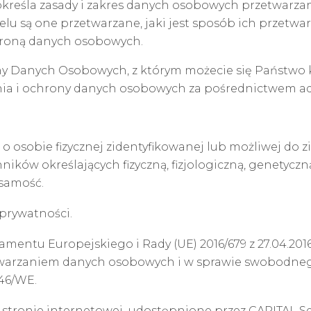
 określa zasady i zakres danych osobowych przetwarza
celu są one przetwarzane, jaki jest sposób ich przetwar
hroną danych osobowych.
y Danych Osobowych, z którym możecie się Państwo 
ia i ochrony danych osobowych za pośrednictwem adr
 o osobie fizycznej zidentyfikowanej lub możliwej do 
ników określających fizyczną, fizjologiczną, genetycz
żsamość.
 prywatności.
amentu Europejskiego i Rady (UE) 2016/679 z 27.04.201
etwarzaniem danych osobowych i w sprawie swobodne
/46/WE.
 stronie internetowej udostępnione przez CAPITAL Se