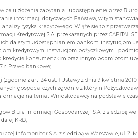
w celu złożenia zapytania i udostępnienie przez Biuro
tanie informacji dotyczących Państwa, w tym stanowi
i analizy ryzyka kredytowego. Wiąże się to z przetwa
macji Kredytowej S.A. przekazanych przez CAPITAL SE
tym z ich dalszym udostępnianiem bankom, instytucjo
tucjom kredytowym, instytucjom pożyczkowym i podmio
 r. o kredycie konsumenckim oraz innym podmiotom 
97 r. Prawo bankowe;
(zgodnie z art. 24 ust. 1 Ustawy z dnia 9 kwietnia 201
danych gospodarczych zgodnie z którym Pożyczkodaw
informacje na temat Wnioskodawcy na podstawie cza
ów Biura Informacji Gospodarczej” S.A. z siedzibą we W
 dalej KRD,
rczej Infomonitor S.A. z siedzibą w Warszawie, ul. Z. 