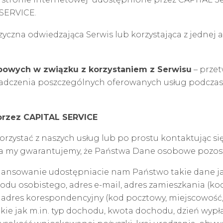
 SERVICE.
zyczna odwiedzająca Serwis lub korzystająca z jednej
bowych w związku z korzystaniem z Serwisu
– prze
adczenia poszczególnych oferowanych usług podczas k
rzez CAPITAL SERVICE
orzystać z naszych usług lub po prostu kontaktując si
a my gwarantujemy, że Państwa Dane osobowe pozos
nansowanie udostępniacie nam Państwo takie dane ja
u osobistego, adres e-mail, adres zamieszkania (kod 
 adres korespondencyjny (kod pocztowy, miejscowość
akie jak m.in. typ dochodu, kwota dochodu, dzień wypł