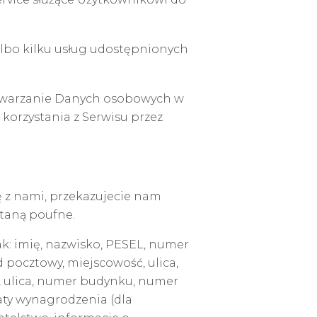
 albo kilku usług udostępnionych
twarzanie Danych osobowych w
orzystania z Serwisu przez
ę z nami, przekazujecie nam
taną poufne.
k: imię, nazwisko, PESEL, numer
pocztowy, miejscowość, ulica,
, ulica, numer budynku, numer
aty wynagrodzenia (dla