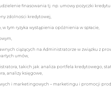
 udzielenie finasowania tj. np. umowy pożyczki kredyt
ny zdolności kredytowej,
 w tym ryzyka wystąpienia opóźnienia w spłacie,
towym,
wnych ciążących na Administratorze w związku z pro
awartych umów,
atora, takich jak: analiza portfela kredytowego, stat
a, analizy księgowe,
owych i marketingowych – marketingu i promocji pro