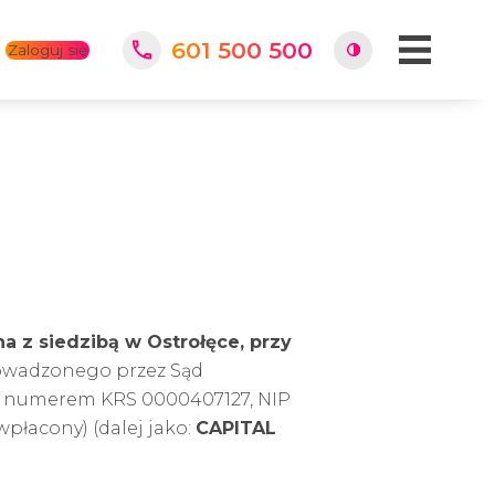
601 500 500
Zaloguj się
 z siedzibą w Ostrołęce, przy
rowadzonego przez Sąd
d numerem KRS 0000407127, NIP
wpłacony) (dalej jako:
CAPITAL