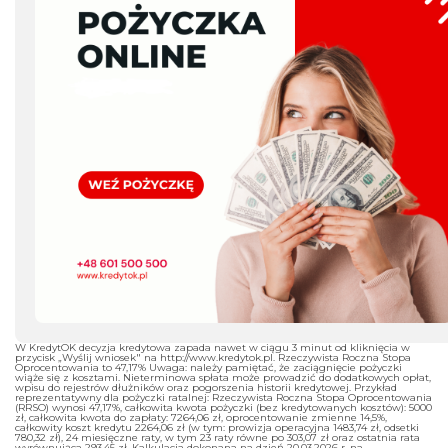
W KredytOK decyzja kredytowa zapada nawet w ciągu 3 minut od kliknięcia w
przycisk „Wyślij wniosek" na http://www.kredytok.pl. Rzeczywista Roczna Stopa
Oprocentowania to 47,17% Uwaga: należy pamiętać, że zaciągnięcie pożyczki
wiąże się z kosztami. Nieterminowa spłata może prowadzić do dodatkowych opłat,
wpisu do rejestrów dłużników oraz pogorszenia historii kredytowej. Przykład
reprezentatywny dla pożyczki ratalnej: Rzeczywista Roczna Stopa Oprocentowania
(RRSO) wynosi 47,17%, całkowita kwota pożyczki (bez kredytowanych kosztów): 5000
zł, całkowita kwota do zapłaty: 7264,06 zł, oprocentowanie zmienne 14,5%,
całkowity koszt kredytu 2264,06 zł (w tym: prowizja operacyjna 1483,74 zł, odsetki
780,32 zł), 24 miesięczne raty, w tym 23 raty równe po 303,07 zł oraz ostatnia rata
wyrównująca 293,45 zł. Kalkulacja dokonana na dzień 20.03.2026 r. na