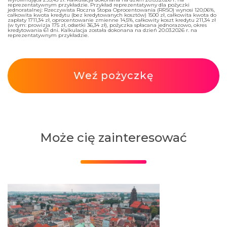
reprezentatywnym przykładzie. Przykład reprezentatywny dla pożyczki
jednoratalnej: Rzeczywista Roczna Stopa Oprocentowania (RRSO) wynosi 120,06%,
całkowita kwota kredytu (bez kredytowanych kosztów) 1500 zł, całkowita kwota do
zapłaty 1711,34 zł, oprocentowanie zmienne 14,5%, całkowity koszt kredytu 211,34 zł
(w tym: prowizja 175 zł, odsetki 36,34 zł), pożyczka spłacana jednorazowo, okres
kredytowania 61 dni. Kalkulacja została dokonana na dzień 20.03.2026 r. na
reprezentatywnym przykładzie.
Weź pożyczkę
Może cię zainteresować