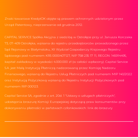
Znaki towarowe KredytOK objęte są prawem ochronnych udzielonym przez
Urząd Patentowy, nieprzerwanie od grudnia 2012.
CAPITAL SERVICE Spółka Akcyjna z siedzibą w Ostrołęce przy ul. Janusza Korczaka
73, 07-409 Ostrołęka, wpisana do rejestru przedsiębiorców prowadzonego przez
Sąd Rejonowy w Białymstoku, XII Wydział Gospodarczy Krajowego Rejestru
Sądowego pod numerem KRS 0000407127, NIP 758 235 17 11, REGON: 145914495,
kapitał zakładowy w wysokości 4.000.000 zł (w całości wpłacony). Capital Service
S.A. jest Małą Instytucją Płatniczą nadzorowaną przez Komisję Nadzoru
Finansowego, wpisaną do Rejestru Usług Płatniczych pod numerem MIP 140/2022
oraz Instytucją Pożyczkową wpisaną do Rejestru Instytucji Pożyczkowych pod
numerem RIP 000123.
Capital Service SA, zgodnie z art. 20d. 1 "Ustawy o usługach płatniczych",
udostępnia broszurę Komisji Europejskiej dotyczącą praw konsumentów przy
dokonywaniu płatności w państwach członkowskich:
link do broszury