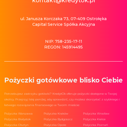
kontakt@kredytok.pl
ul. Janusza Korczaka 73, 07-409 Ostrołęka
Capital Service Spółka Akcyjna
NIP: 758-235-17-11
REGON: 145914495
Pożyczki gotówkowe blisko Ciebie
Potrzebujesz zastrzyku gotówki? KredytOk oferuje pożyczki dostępne w Twojej
okolicy. Przejrzyj listę poniżej, aby sprawdzić, czy możesz skorzystać z szybkiego i
łatwego rozwiązania finansowego w Twoim mieście:
Pożyczka Warszawa
Pożyczka Kraków
Pożyczka Wrocław
Pożyczka Białystok
Pożyczka Bydgoszcz
Pożyczka Kielce
Pożyczka Olsztyn
Pożyczka Opole
Pożyczka Poznań