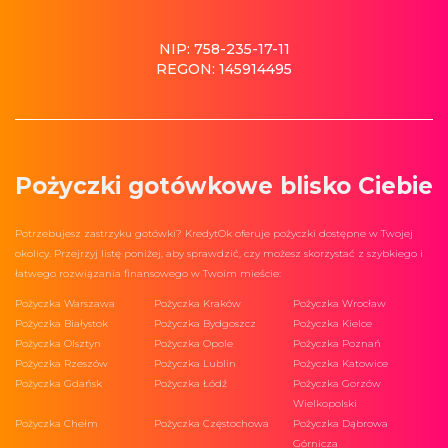
NIP: 758-235-17-11
REGON: 145914495
Pożyczki gotówkowe blisko Ciebie
Potrzebujesz zastrzyku gotówki? KredytOk oferuje pożyczki dostępne w Twojej
okolicy. Przejrzyj listę poniżej, aby sprawdzić, czy możesz skorzystać z szybkiego i
łatwego rozwiązania finansowego w Twoim mieście:
Pożyczka Warszawa
Pożyczka Kraków
Pożyczka Wrocław
Pożyczka Białystok
Pożyczka Bydgoszcz
Pożyczka Kielce
Pożyczka Olsztyn
Pożyczka Opole
Pożyczka Poznań
Pożyczka Rzeszów
Pożyczka Lublin
Pożyczka Katowice
Pożyczka Gdańsk
Pożyczka Łódź
Pożyczka Gorzów
Wielkopolski
Pożyczka Chełm
Pożyczka Częstochowa
Pożyczka Dąbrowa
Górnicza