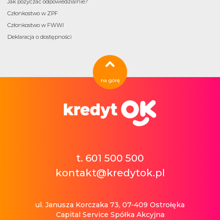
Jak pożyczać odpowiedzialnie?
Członkostwo w ZPF
Członkostwo w FWWI
Deklaracja o dostępności
na górę
t. 601 500 500
kontakt@kredytok.pl
ul. Janusza Korczaka 73, 07-409 Ostrołęka
Capital Service Spółka Akcyjna