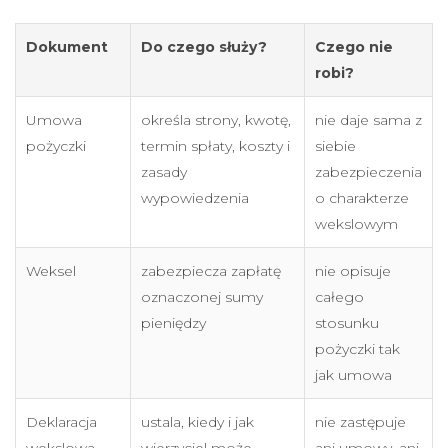
Dokument
Do czego służy?
Czego nie
robi?
Umowa
określa strony, kwotę,
nie daje sama z
pożyczki
termin spłaty, koszty i
siebie
zasady
zabezpieczenia
wypowiedzenia
o charakterze
wekslowym
Weksel
zabezpiecza zapłatę
nie opisuje
oznaczonej sumy
całego
pieniędzy
stosunku
pożyczki tak
jak umowa
Deklaracja
ustala, kiedy i jak
nie zastępuje
wekslowa
wierzyciel może
ani umowy, ani