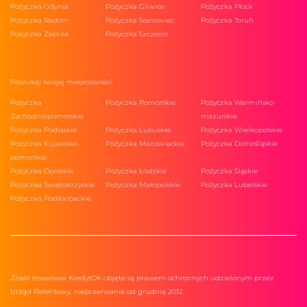
Pożyczka Gdynia
Pożyczka Gliwice
Pożyczka Płock
Pożyczka Radom
Pożyczka Sosnowiec
Pożyczka Toruń
Pożyczka Zabrze
Pożyczka Szczecin
Poszukaj swojej miejscowości:
Pożyczka
Pożyczka Pomorskie
Pożyczka Warmińsko-
Zachodniopomorskie
mazurskie
Pożyczka Podlaskie
Pożyczka Lubuskie
Pożyczka Wielkopolskie
Pożyczka Kujawsko-
Pożyczka Mazowieckie
Pożyczka Dolnośląskie
pomorskie
Pożyczka Opolskie
Pożyczka Łódzkie
Pożyczka Śląskie
Pożyczka Świętokrzyskie
Pożyczka Małopolskie
Pożyczka Lubelskie
Pożyczka Podkarpackie
Znaki towarowe KredytOK objęte są prawem ochronnych udzielonym przez
Urząd Patentowy, nieprzerwanie od grudnia 2012.