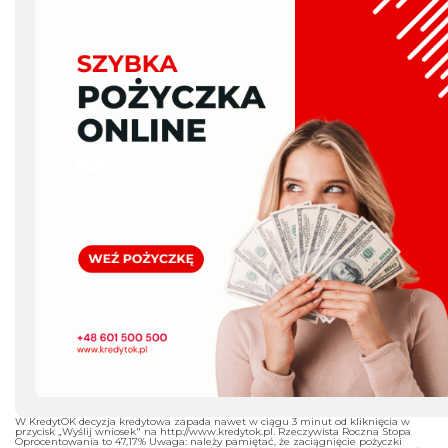
W KredytOK decyzja kredytowa zapada nawet w ciągu 3 minut od kliknięcia w
przycisk „Wyślij wniosek" na http://www.kredytok.pl. Rzeczywista Roczna Stopa
Oprocentowania to 47,17% Uwaga: należy pamiętać, że zaciągnięcie pożyczki