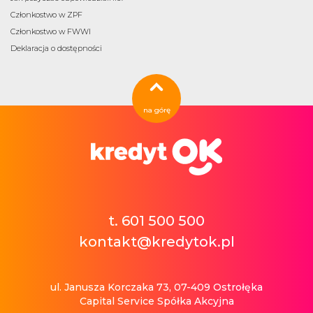
Członkostwo w ZPF
Członkostwo w FWWI
Deklaracja o dostępności
na górę
t. 601 500 500
kontakt@kredytok.pl
ul. Janusza Korczaka 73, 07-409 Ostrołęka
Capital Service Spółka Akcyjna