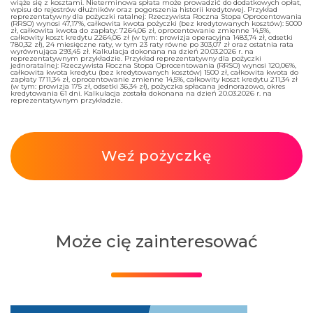
wiąże się z kosztami. Nieterminowa spłata może prowadzić do dodatkowych opłat,
wpisu do rejestrów dłużników oraz pogorszenia historii kredytowej. Przykład
reprezentatywny dla pożyczki ratalnej: Rzeczywista Roczna Stopa Oprocentowania
(RRSO) wynosi 47,17%, całkowita kwota pożyczki (bez kredytowanych kosztów): 5000
zł, całkowita kwota do zapłaty: 7264,06 zł, oprocentowanie zmienne 14,5%,
całkowity koszt kredytu 2264,06 zł (w tym: prowizja operacyjna 1483,74 zł, odsetki
780,32 zł), 24 miesięczne raty, w tym 23 raty równe po 303,07 zł oraz ostatnia rata
wyrównująca 293,45 zł. Kalkulacja dokonana na dzień 20.03.2026 r. na
reprezentatywnym przykładzie. Przykład reprezentatywny dla pożyczki
jednoratalnej: Rzeczywista Roczna Stopa Oprocentowania (RRSO) wynosi 120,06%,
całkowita kwota kredytu (bez kredytowanych kosztów) 1500 zł, całkowita kwota do
zapłaty 1711,34 zł, oprocentowanie zmienne 14,5%, całkowity koszt kredytu 211,34 zł
(w tym: prowizja 175 zł, odsetki 36,34 zł), pożyczka spłacana jednorazowo, okres
kredytowania 61 dni. Kalkulacja została dokonana na dzień 20.03.2026 r. na
reprezentatywnym przykładzie.
Weź pożyczkę
Może cię zainteresować