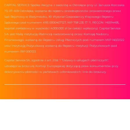
CAPITAL SERVICE Spółka Akcyjna z siedzibą w Ostrołęce przy ul. Janusza Korczaka
73, 07-409 Ostrołęka, wpisana do rejestru przedsiębiorców prowadzonego przez
Sąd Rejonowy w Białymstoku, XII Wydział Gospodarczy Krajowego Rejestru
Sądowego pod numerem KRS 0000407127, NIP 758 235 17 11, REGON: 145914495,
kapitał zakładowy w wysokości 4.000.000 zł (w całości wpłacony). Capital Service
S.A. jest Małą Instytucją Płatniczą nadzorowaną przez Komisję Nadzoru
Finansowego, wpisaną do Rejestru Usług Płatniczych pod numerem MIP 140/2022
oraz Instytucją Pożyczkową wpisaną do Rejestru Instytucji Pożyczkowych pod
numerem RIP 000123.
Capital Service SA, zgodnie z art. 20d. 1 "Ustawy o usługach płatniczych",
udostępnia broszurę Komisji Europejskiej dotyczącą praw konsumentów przy
dokonywaniu płatności w państwach członkowskich:
link do broszury