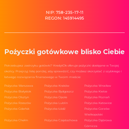
NIP: 758-235-17-11
REGON: 145914495
Pożyczki gotówkowe blisko Ciebie
Potrzebujesz zastrzyku gotówki? KredytOk oferuje pożyczki dostępne w Twojej
okolicy. Przejrzyj listę poniżej, aby sprawdzić, czy możesz skorzystać z szybkiego i
łatwego rozwiązania finansowego w Twoim mieście:
Pożyczka Warszawa
Pożyczka Kraków
Pożyczka Wrocław
Pożyczka Białystok
Pożyczka Bydgoszcz
Pożyczka Kielce
Pożyczka Olsztyn
Pożyczka Opole
Pożyczka Poznań
Pożyczka Rzeszów
Pożyczka Lublin
Pożyczka Katowice
Pożyczka Gdańsk
Pożyczka Łódź
Pożyczka Gorzów
Wielkopolski
Pożyczka Chełm
Pożyczka Częstochowa
Pożyczka Dąbrowa
Górnicza