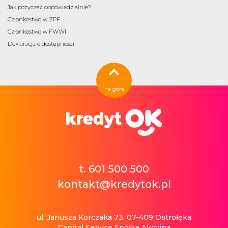
Jak pożyczać odpowiedzialnie?
Członkostwo w ZPF
Członkostwo w FWWI
Deklaracja o dostępności
na górę
t. 601 500 500
kontakt@kredytok.pl
ul. Janusza Korczaka 73, 07-409 Ostrołęka
Capital Service Spółka Akcyjna