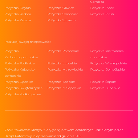
Górnicza
Pożyczka Gdynia
Pożyczka Gliwice
Pożyczka Płock
Pożyczka Radom
Pożyczka Sosnowiec
Pożyczka Toruń
Pożyczka Zabrze
Pożyczka Szczecin
Poszukaj swojej miejscowości:
Pożyczka
Pożyczka Pomorskie
Pożyczka Warmińsko-
Zachodniopomorskie
mazurskie
Pożyczka Podlaskie
Pożyczka Lubuskie
Pożyczka Wielkopolskie
Pożyczka Kujawsko-
Pożyczka Mazowieckie
Pożyczka Dolnośląskie
pomorskie
Pożyczka Opolskie
Pożyczka Łódzkie
Pożyczka Śląskie
Pożyczka Świętokrzyskie
Pożyczka Małopolskie
Pożyczka Lubelskie
Pożyczka Podkarpackie
Znaki towarowe KredytOK objęte są prawem ochronnych udzielonym przez
Urząd Patentowy, nieprzerwanie od grudnia 2012.