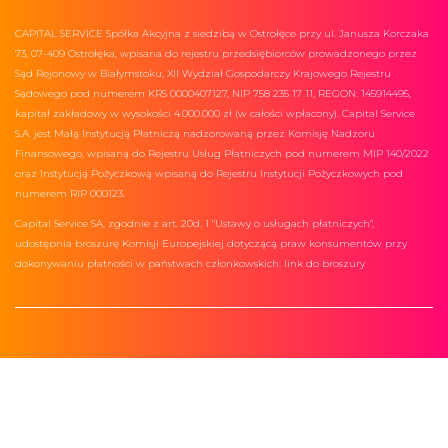
CAPITAL SERVICE Spółka Akcyjna z siedzibą w Ostrołęce przy ul. Janusza Korczaka
73, 07-409 Ostrołęka, wpisana do rejestru przedsiębiorców prowadzonego przez
Sąd Rejonowy w Białymstoku, XII Wydział Gospodarczy Krajowego Rejestru
Sądowego pod numerem KRS 0000407127, NIP 758 235 17 11, REGON: 145914495,
kapitał zakładowy w wysokości 4.000.000 zł (w całości wpłacony). Capital Service
S.A. jest Małą Instytucją Płatniczą nadzorowaną przez Komisję Nadzoru
Finansowego, wpisaną do Rejestru Usług Płatniczych pod numerem MIP 140/2022
oraz Instytucją Pożyczkową wpisaną do Rejestru Instytucji Pożyczkowych pod
numerem RIP 000123.
Capital Service SA, zgodnie z art. 20d. 1 "Ustawy o usługach płatniczych",
udostępnia broszurę Komisji Europejskiej dotyczącą praw konsumentów przy
dokonywaniu płatności w państwach członkowskich:
link do broszury