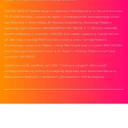
CAPITAL SERVICE Spółka Akcyjna z siedzibą w Ostrołęce przy ul. Janusza Korczaka
73, 07-409 Ostrołęka, wpisana do rejestru przedsiębiorców prowadzonego przez
Sąd Rejonowy w Białymstoku, XII Wydział Gospodarczy Krajowego Rejestru
Sądowego pod numerem KRS 0000407127, NIP 758 235 17 11, REGON: 145914495,
kapitał zakładowy w wysokości 4.000.000 zł (w całości wpłacony). Capital Service
S.A. jest Małą Instytucją Płatniczą nadzorowaną przez Komisję Nadzoru
Finansowego, wpisaną do Rejestru Usług Płatniczych pod numerem MIP 140/2022
oraz Instytucją Pożyczkową wpisaną do Rejestru Instytucji Pożyczkowych pod
numerem RIP 000123.
Capital Service SA, zgodnie z art. 20d. 1 "Ustawy o usługach płatniczych",
udostępnia broszurę Komisji Europejskiej dotyczącą praw konsumentów przy
dokonywaniu płatności w państwach członkowskich:
link do broszury