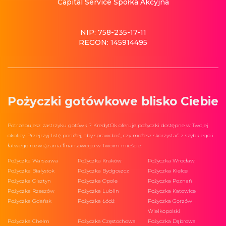
Capital Service Spółka Akcyjna
NIP: 758-235-17-11
REGON: 145914495
Pożyczki gotówkowe blisko Ciebie
Potrzebujesz zastrzyku gotówki? KredytOk oferuje pożyczki dostępne w Twojej
okolicy. Przejrzyj listę poniżej, aby sprawdzić, czy możesz skorzystać z szybkiego i
łatwego rozwiązania finansowego w Twoim mieście:
Pożyczka Warszawa
Pożyczka Kraków
Pożyczka Wrocław
Pożyczka Białystok
Pożyczka Bydgoszcz
Pożyczka Kielce
Pożyczka Olsztyn
Pożyczka Opole
Pożyczka Poznań
Pożyczka Rzeszów
Pożyczka Lublin
Pożyczka Katowice
Pożyczka Gdańsk
Pożyczka Łódź
Pożyczka Gorzów
Wielkopolski
Pożyczka Chełm
Pożyczka Częstochowa
Pożyczka Dąbrowa