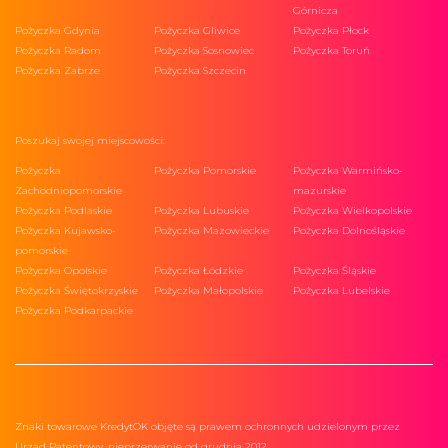
Górnicza
Pożyczka Gdynia
Pożyczka Gliwice
Pożyczka Płock
Pożyczka Radom
Pożyczka Sosnowiec
Pożyczka Toruń
Pożyczka Zabrze
Pożyczka Szczecin
Poszukaj swojej miejscowości:
Pożyczka
Pożyczka Pomorskie
Pożyczka Warmińsko-
Zachodniopomorskie
mazurskie
Pożyczka Podlaskie
Pożyczka Lubuskie
Pożyczka Wielkopolskie
Pożyczka Kujawsko-
Pożyczka Mazowieckie
Pożyczka Dolnośląskie
pomorskie
Pożyczka Opolskie
Pożyczka Łódzkie
Pożyczka Śląskie
Pożyczka Świętokrzyskie
Pożyczka Małopolskie
Pożyczka Lubelskie
Pożyczka Podkarpackie
Znaki towarowe KredytOK objęte są prawem ochronnych udzielonym przez
Urząd Patentowy, nieprzerwanie od grudnia 2012.