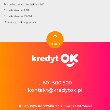
Jak pożyczać odpowiedzialnie?
Członkostwo w ZPF
Członkostwo w FWWI
Deklaracja o dostępności
na górę
t. 601 500 500
kontakt@kredytok.pl
ul. Janusza Korczaka 73, 07-409 Ostrołęka