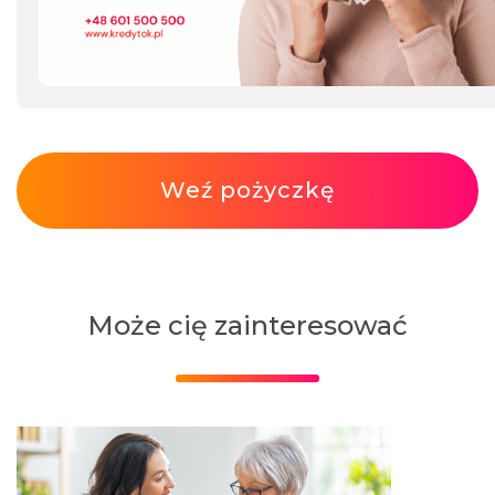
Weź pożyczkę
Może cię zainteresować