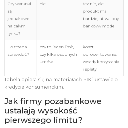
Czy warunki
nie
też nie, ale
są
produkt ma
jednakowe
bardziej utrwalony
na całym
bankowy model
rynku?
Co trzeba
czy to jeden limit,
koszt,
sprawdzić?
czy kilka osobnych
oprocentowanie,
umów
zasady korzystania
i spłaty
Tabela opiera się na materiałach BIK i ustawie o
kredycie konsumenckim.
Jak firmy pozabankowe
ustalają wysokość
pierwszego limitu?