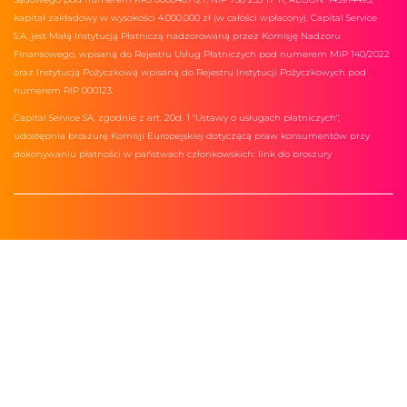
kapitał zakładowy w wysokości 4.000.000 zł (w całości wpłacony). Capital Service
S.A. jest Małą Instytucją Płatniczą nadzorowaną przez Komisję Nadzoru
Finansowego, wpisaną do Rejestru Usług Płatniczych pod numerem MIP 140/2022
oraz Instytucją Pożyczkową wpisaną do Rejestru Instytucji Pożyczkowych pod
numerem RIP 000123.
Capital Service SA, zgodnie z art. 20d. 1 "Ustawy o usługach płatniczych",
udostępnia broszurę Komisji Europejskiej dotyczącą praw konsumentów przy
dokonywaniu płatności w państwach członkowskich:
link do broszury