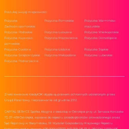
Poszukaj swojej miejscowości:
Pożyczka
Pożyczka Pomorskie
Pożyczka Warmińsko-
Zachodniopomorskie
mazurskie
Pożyczka Podlaskie
Pożyczka Lubuskie
Pożyczka Wielkopolskie
Pożyczka Kujawsko-
Pożyczka Mazowieckie
Pożyczka Dolnośląskie
pomorskie
Pożyczka Opolskie
Pożyczka Łódzkie
Pożyczka Śląskie
Pożyczka Świętokrzyskie
Pożyczka Małopolskie
Pożyczka Lubelskie
Pożyczka Podkarpackie
Znaki towarowe KredytOK objęte są prawem ochronnych udzielonym przez
Urząd Patentowy, nieprzerwanie od grudnia 2012.
CAPITAL SERVICE Spółka Akcyjna z siedzibą w Ostrołęce przy ul. Janusza Korczaka
73, 07-409 Ostrołęka, wpisana do rejestru przedsiębiorców prowadzonego przez
Sąd Rejonowy w Białymstoku, XII Wydział Gospodarczy Krajowego Rejestru
Sądowego pod numerem KRS 0000407127, NIP 758 235 17 11, REGON: 145914495,