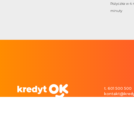
Pożyczka w 4 r
minuty
t. 601 500 500
kontakt@kredy
Pożyczki gotówkowe blisko Ciebie