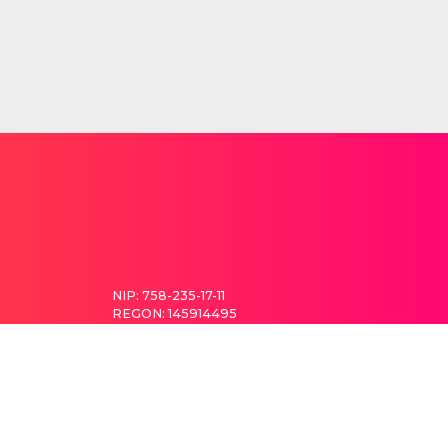
NIP: 758-235-17-11
REGON: 145914495