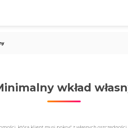
ny
Minimalny wkład własn
omości, którą klient musi pokryć z własnych oszczędności