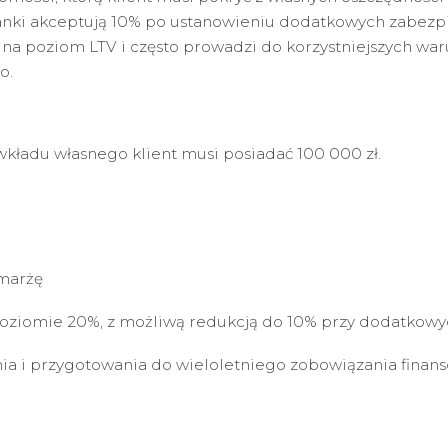
anki akceptują 10% po ustanowieniu dodatkowych zabezpi
a na poziom LTV i często prowadzi do korzystniejszych w
o.
kładu własnego klient musi posiadać 100 000 zł.
 marżę
ziomie 20%, z możliwą redukcją do 10% przy dodatkowy
ia i przygotowania do wieloletniego zobowiązania finan