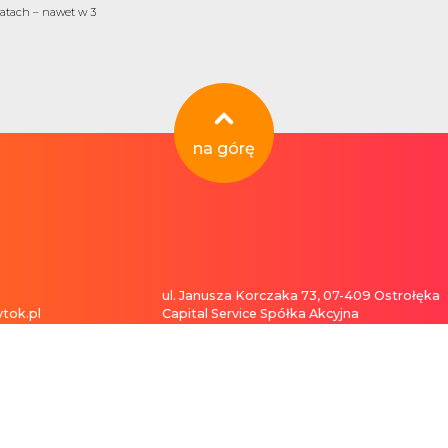
atach – nawet w 3
na górę
ul. Janusza Korczaka 73, 07-409 Ostrołęka
tok.pl
Capital Service Spółka Akcyjna