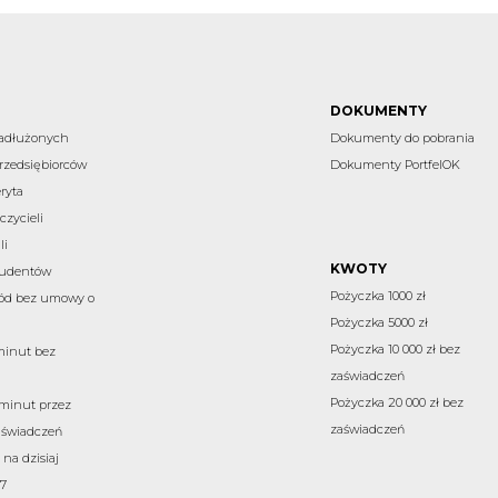
DOKUMENTY
zadłużonych
Dokumenty do pobrania
rzedsiębiorców
Dokumenty PortfelOK
ryta
czycieli
li
KWOTY
studentów
Pożyczka 1000 zł
ód bez umowy o
Pożyczka 5000 zł
Pożyczka 10 000 zł bez
minut bez
zaświadczeń
Pożyczka 20 000 zł bez
 minut przez
zaświadczeń
aświadczeń
na dzisiaj
7