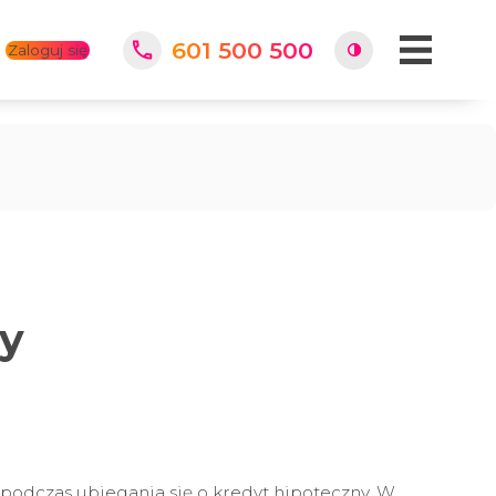
601 500 500
Zaloguj się
y
 podczas ubiegania się o kredyt hipoteczny. W