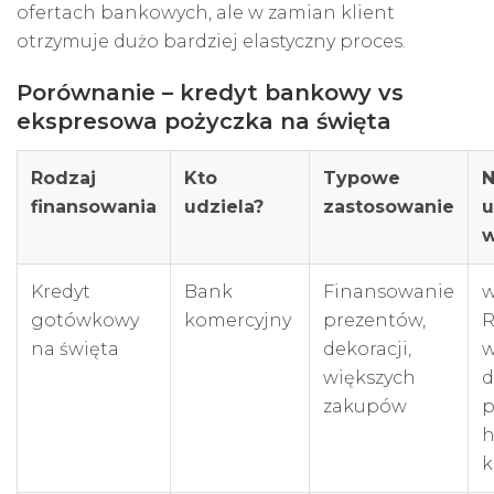
ofertach bankowych, ale w zamian klient
otrzymuje dużo bardziej elastyczny proces.
Porównanie – kredyt bankowy vs
ekspresowa pożyczka na święta
Rodzaj
Kto
Typowe
N
finansowania
udziela?
zastosowanie
u
w
Kredyt
Bank
Finansowanie
w
gotówkowy
komercyjny
prezentów,
R
na święta
dekoracji,
większych
d
zakupów
p
h
k