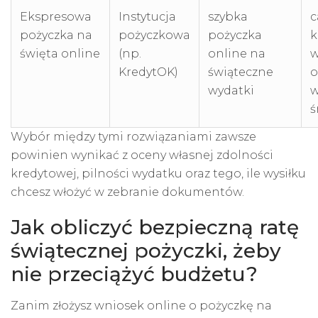
Ekspresowa
Instytucja
szybka
c
pożyczka na
pożyczkowa
pożyczka
k
święta online
(np.
online na
w
KredytOK)
świąteczne
o
wydatki
w
ś
Wybór między tymi rozwiązaniami zawsze
powinien wynikać z oceny własnej zdolności
kredytowej, pilności wydatku oraz tego, ile wysiłku
chcesz włożyć w zebranie dokumentów.
Jak obliczyć bezpieczną ratę
świątecznej pożyczki, żeby
nie przeciążyć budżetu?
Zanim złożysz wniosek online o pożyczkę na