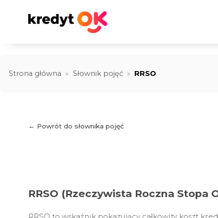
Strona główna
»
Słownik pojęć
»
RRSO
← Powrót do słownika pojęć
RRSO (Rzeczywista Roczna Stopa Op
RRSO to wskaźnik pokazujący całkowity koszt kre