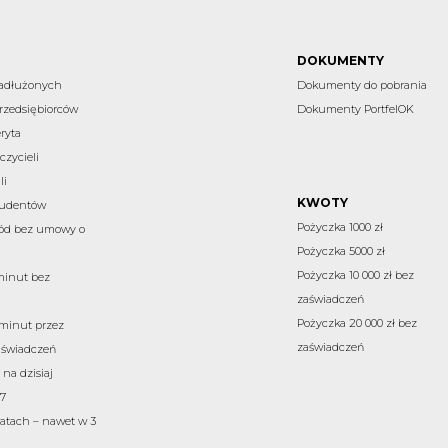
DOKUMENTY
zadłużonych
Dokumenty do pobrania
rzedsiębiorców
Dokumenty PortfelOK
ryta
czycieli
li
KWOTY
studentów
Pożyczka 1000 zł
ód bez umowy o
Pożyczka 5000 zł
Pożyczka 10 000 zł bez
minut bez
zaświadczeń
Pożyczka 20 000 zł bez
 minut przez
zaświadczeń
aświadczeń
na dzisiaj
7
atach – nawet w 3