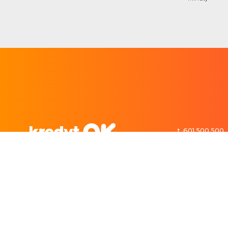
t. 601 500 500
kontakt@kredy
Pożyczki gotówkowe blisko Ciebie
Potrzebujesz zastrzyku gotówki? KredytOk oferuje pożyczki dostępne w Twojej