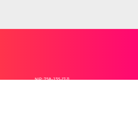
NIP: 758-235-17-11
REGON: 145914495
atwego rozwiązania finansowego w Twoim mieście: