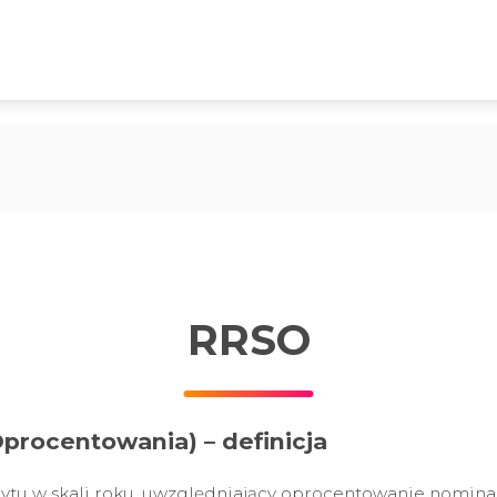
RRSO
rocentowania) – definicja
dytu w skali roku, uwzględniający oprocentowanie nomina