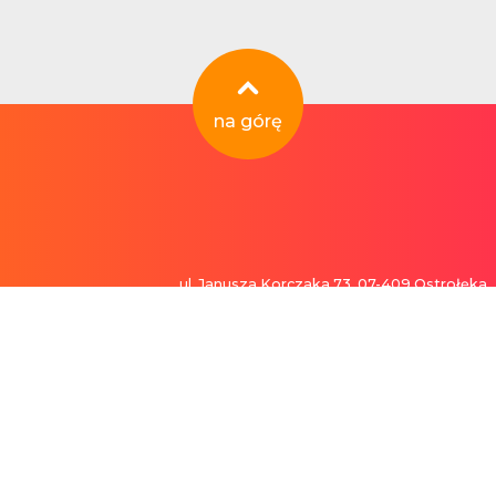
na górę
ul. Janusza Korczaka 73, 07-409 Ostrołęka
tok.pl
Capital Service Spółka Akcyjna
 okolicy. Przejrzyj listę poniżej, aby sprawdzić, czy możesz skorzystać z szybkiego i ł