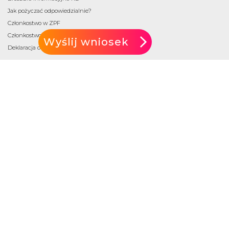
Jak pożyczać odpowiedzialnie?
Członkostwo w ZPF
Członkostwo w FWWI
Wyślij wniosek
Deklaracja o dostępności
na górę
t. 601 500 500
kontakt@kredytok.pl
ul. Janusza Korczaka 73, 07-409 Ostrołęka