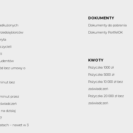
DOKUMENTY
zadłużonych
Dokumenty do pobrania
rzedsiębiorców
Dokumenty PortfelOK
ryta
czycieli
li
KWOTY
studentów
Pożyczka 1000 zł
ód bez umowy o
Pożyczka 5000 zł
Pożyczka 10 000 zł bez
minut bez
zaświadczeń
Pożyczka 20 000 zł bez
 minut przez
zaświadczeń
aświadczeń
na dzisiaj
7
atach – nawet w 3