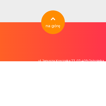
na górę
ul. Janusza Korczaka 73, 07-409 Ostrołęka
tok.pl
Capital Service Spółka Akcyjna
 okolicy. Przejrzyj listę poniżej, aby sprawdzić, czy możesz skorzystać z szybkiego i ł