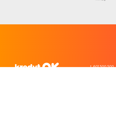
t. 601 500 500
kontakt@kredy
Pożyczki gotówkowe blisko Ciebie
Potrzebujesz zastrzyku gotówki? KredytOk oferuje pożyczki dostępne w Twojej