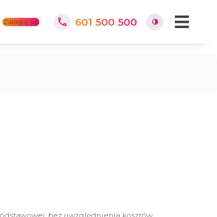
601 500 500
Zaloguj się
i podstawowej, bez uwzględnienia kosztów