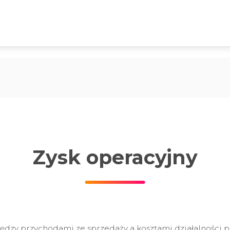
Zysk operacyjny
 między przychodami ze sprzedaży a kosztami działalnośc