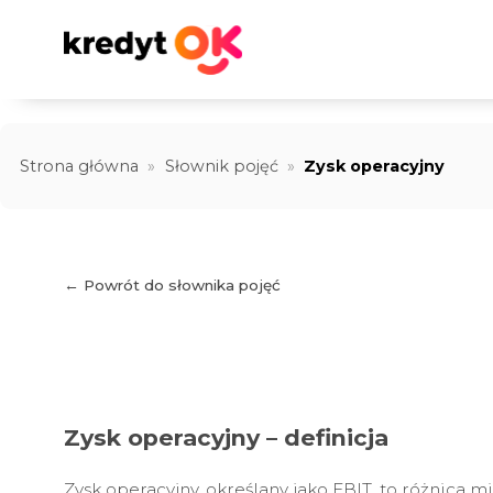
Strona główna
»
Słownik pojęć
»
Zysk operacyjny
← Powrót do słownika pojęć
Zysk operacyjny – definicja
Zysk operacyjny, określany jako EBIT, to różnica