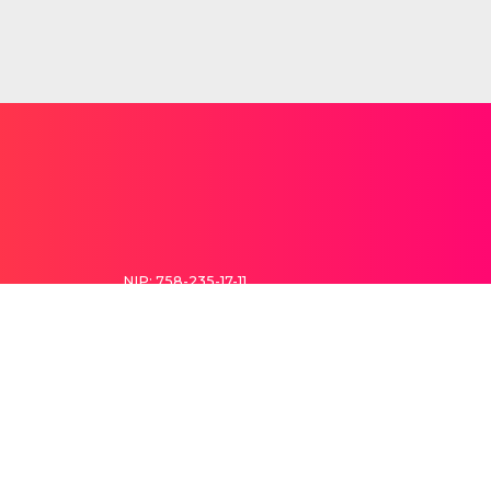
NIP: 758-235-17-11
REGON: 145914495
atwego rozwiązania finansowego w Twoim mieście: