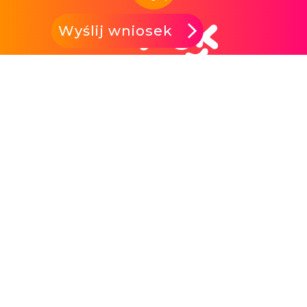
Wyślij wniosek
t. 601 500 500
kontakt@kredytok.pl
ul. Janusza Korczaka 73, 07-409 Ostrołęka
Capital Service Spółka Akcyjna
NIP: 758-235-17-11
REGON: 145914495