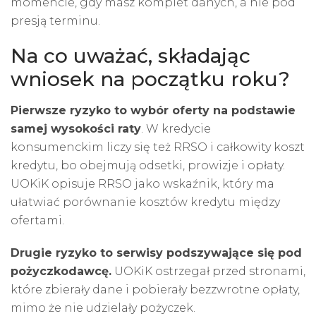
momencie, gdy masz komplet danych, a nie pod
presją terminu.
Na co uważać, składając
wniosek na początku roku?
Pierwsze ryzyko to wybór oferty na podstawie
samej wysokości raty
. W kredycie
konsumenckim liczy się też
RRSO
i całkowity koszt
kredytu, bo obejmują odsetki, prowizje i opłaty.
UOKiK opisuje RRSO jako wskaźnik, który ma
ułatwiać porównanie kosztów kredytu między
ofertami.
Drugie ryzyko to serwisy podszywające się pod
pożyczkodawcę.
UOKiK ostrzegał przed stronami,
które zbierały dane i pobierały bezzwrotne opłaty,
mimo że nie udzielały pożyczek.