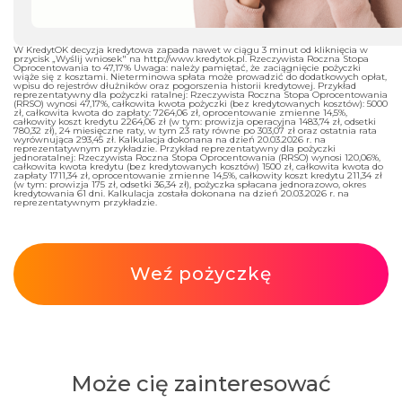
W KredytOK decyzja kredytowa zapada nawet w ciągu 3 minut od kliknięcia w
przycisk „Wyślij wniosek" na http://www.kredytok.pl. Rzeczywista Roczna Stopa
Oprocentowania to 47,17% Uwaga: należy pamiętać, że zaciągnięcie pożyczki
wiąże się z kosztami. Nieterminowa spłata może prowadzić do dodatkowych opłat,
wpisu do rejestrów dłużników oraz pogorszenia historii kredytowej. Przykład
reprezentatywny dla pożyczki ratalnej: Rzeczywista Roczna Stopa Oprocentowania
(RRSO) wynosi 47,17%, całkowita kwota pożyczki (bez kredytowanych kosztów): 5000
zł, całkowita kwota do zapłaty: 7264,06 zł, oprocentowanie zmienne 14,5%,
całkowity koszt kredytu 2264,06 zł (w tym: prowizja operacyjna 1483,74 zł, odsetki
780,32 zł), 24 miesięczne raty, w tym 23 raty równe po 303,07 zł oraz ostatnia rata
wyrównująca 293,45 zł. Kalkulacja dokonana na dzień 20.03.2026 r. na
reprezentatywnym przykładzie. Przykład reprezentatywny dla pożyczki
jednoratalnej: Rzeczywista Roczna Stopa Oprocentowania (RRSO) wynosi 120,06%,
całkowita kwota kredytu (bez kredytowanych kosztów) 1500 zł, całkowita kwota do
zapłaty 1711,34 zł, oprocentowanie zmienne 14,5%, całkowity koszt kredytu 211,34 zł
(w tym: prowizja 175 zł, odsetki 36,34 zł), pożyczka spłacana jednorazowo, okres
kredytowania 61 dni. Kalkulacja została dokonana na dzień 20.03.2026 r. na
reprezentatywnym przykładzie.
Weź pożyczkę
Może cię zainteresować