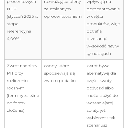
procentowych
rozważające oferty
wpływają na
NBP
ze zmiennym
oprocentowanie
(styczeń 2026 r.:
oprocentowaniem
w części
stopa
produktów, więc
referencyjna
potrafią
4,00%)
przesunąć
wysokość raty w
symulacjach
Zwrot nadpłaty
osoby, które
zwrot bywa
PIT przy
spodziewają się
alternatywą dla
rozliczeniu
zwrotu podatku
części kwoty
rocznym
pożyczki albo
(terminy zależne
może służyć do
od formy
wcześniejszej
złożenia)
spłaty, jeśli
wybierzesz taki
scenariusz