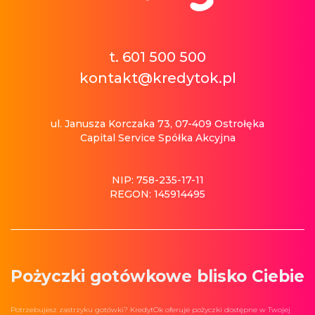
t. 601 500 500
kontakt@kredytok.pl
ul. Janusza Korczaka 73, 07-409 Ostrołęka
Capital Service Spółka Akcyjna
NIP: 758-235-17-11
REGON: 145914495
Pożyczki gotówkowe blisko Ciebie
Potrzebujesz zastrzyku gotówki? KredytOk oferuje pożyczki dostępne w Twojej