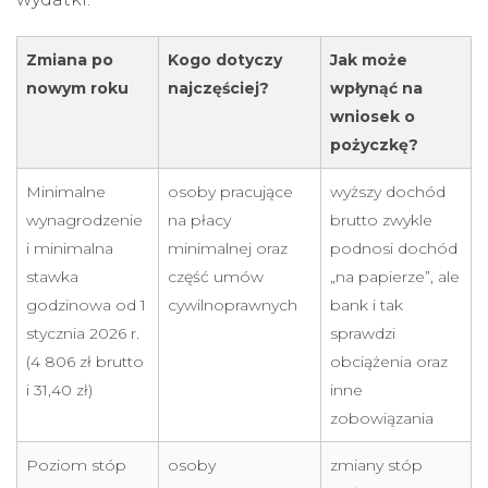
Zmiana po
Kogo dotyczy
Jak może
nowym roku
najczęściej?
wpłynąć na
wniosek o
pożyczkę?
Minimalne
osoby pracujące
wyższy dochód
wynagrodzenie
na płacy
brutto zwykle
i minimalna
minimalnej oraz
podnosi dochód
stawka
część umów
„na papierze”, ale
godzinowa od 1
cywilnoprawnych
bank i tak
stycznia 2026 r.
sprawdzi
(4 806 zł brutto
obciążenia oraz
i 31,40 zł)
inne
zobowiązania
Poziom stóp
osoby
zmiany stóp