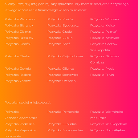
okolicy. Przejrzyj listę poniżej, aby sprawdzić, czy możesz skorzystać z szybkiego i
łatwego rozwiązania finansowego w Twoim mieście:
Pożyczka Warszawa
Pożyczka Kraków
Pożyczka Wrocław
Pożyczka Białystok
Pożyczka Bydgoszcz
Pożyczka Kielce
Pożyczka Olsztyn
Pożyczka Opole
Pożyczka Poznań
Pożyczka Rzeszów
Pożyczka Lublin
Pożyczka Katowice
Pożyczka Gdańsk
Pożyczka Łódź
Pożyczka Gorzów
Wielkopolski
Pożyczka Chełm
Pożyczka Częstochowa
Pożyczka Dąbrowa
Górnicza
Pożyczka Gdynia
Pożyczka Gliwice
Pożyczka Płock
Pożyczka Radom
Pożyczka Sosnowiec
Pożyczka Toruń
Pożyczka Zabrze
Pożyczka Szczecin
Poszukaj swojej miejscowości:
Pożyczka
Pożyczka Pomorskie
Pożyczka Warmińsko-
Zachodniopomorskie
mazurskie
Pożyczka Podlaskie
Pożyczka Lubuskie
Pożyczka Wielkopolskie
Pożyczka Kujawsko-
Pożyczka Mazowieckie
Pożyczka Dolnośląskie
pomorskie